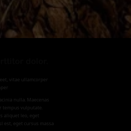
ttitor dolor.
reet, vitae ullamcorper
mper
lacinia nulla. Maecenas
tur tempus vulputate.
 aliquet leo, eget
sl est, eget cursus massa