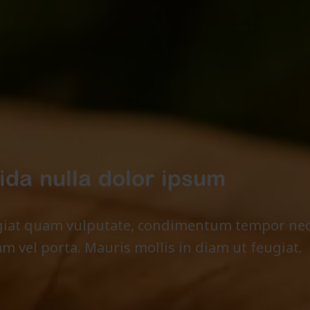
ida nulla dolor ipsum
ugiat quam vulputate, condimentum tempor ne
m vel porta. Mauris mollis in diam ut feugiat.