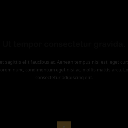
Ut tempor consectetur gravida.
et sagittis elit faucibus ac. Aenean tempus nisl est, eget c
orem nunc, condimentum eget nisi ac, mollis mattis arcu. L
consectetur adipiscing elit.