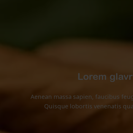
Lorem glavr
Aenean massa sapien, faucibus fe
Quisque lobortis venenatis qua