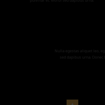
pulvinar et. Morbi sed dapibus urna.
Nulla egestas aliquet leo, eg
sed dapibus urna. Donec l